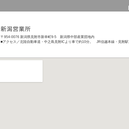
〒954-0076 新潟県見附市新幸町9-5 新潟県中部産業団地内
■アクセス／北陸自動車道・中之島見附ICより車で約10分。 JR信越本線・見附駅